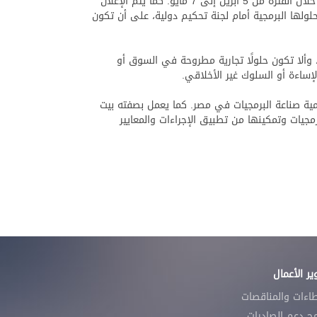
كما يتم إخطار الأفرقة المقبولة يوم 15 فبراير، لتبدأ بعدها في تطوير أفكارها وتحويلها إلى نماذج أولية أو حلول برمجية متكاملة خلال الفترة من 5 أبريل إلى 7 مايو. كما يتم الإعلان
اذجها أو حلولها البرمجية أمام لجنة تحكيم دولية، على أن تكون
، وألا تكون حلولًا تجارية مطروحة في السوق أو
إساءة أو السلوك غير الأخلاقي.
الذراع الفني والمعرفي لإيتيدا، ويدعم تنمية صناعة البرمجيات في مصر. كما يعمل بصفته بيت
مجيات وتمكينها من تطبيق الإجراءات والمعايير
ر الأعمال
طاءات والمناقصات
مج دعم الصادرات