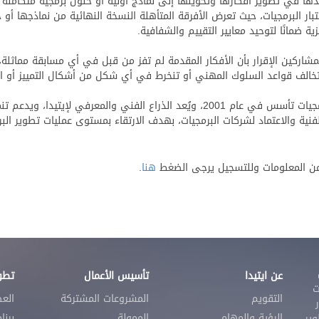
مايو على هامش يوم اختبار البرمجيات، حيث تعرض الأفرقة المتأهلة النسخة النهائية من نم
ية ضمانًا لتوحيد معايير التقييم والشفافية.
لمشاركين الإقرار بأن الأفكار المقدمة لم تفز من قبل في أي مسابقة مماثلة
 تخالف قواعد السلوك المهني أو تنخرط في أي شكل من أشكال التمييز أو ال
وتجدر الإشارة إلى أن مركز تقييم واعتماد هندسة البرمجيات تأسس في عام 2001، ويُعد 
نية والاعتماد لشركات البرمجيات، بهدف الارتقاء بمستوى عمليات تطوير البر
هنا
.
عن ايتيدا
تأسيس الأعمال
تطوي
ت
التقويم
المشروعات المشتركة
الع
الرؤية والمهام
الممولة
برنا
 لتطوير