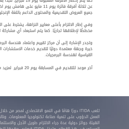
عن ثلاثة أفرقة فائزة يوم 11 
جميع العروض التقديمية والمحتوى الداعم باللغة الإنجليز
وفي إطار الالتزام بأعلى معايير النزاهة، يشترط على ا
مخططًا لإطلاقها تجاريًا. كما يتم استبعاد أي مشاركة
خبرة وجهة معتمدة دوليًا لتقديم خدمات الاستشارات الف
القياسية لهندسة البرمجيات.
آخر موعد للتقديم في المسابقة يوم 20 فبراير. لمزيد من المعلومات وللتسجيل يرجى الضغط
تلعب ITIDA دورًا هامًا في النمو الاقتصادي لمصر من خلال
العمل الدؤوب على تنمية صناعة تكنولوجيا المعلومات. ونال
الهيئة جوائز دولية عدة جراء الالتزام طويل الأجل والاستثمار
المستمر في هذ القطاع. وتبذل ITIDA قصارى جهدها