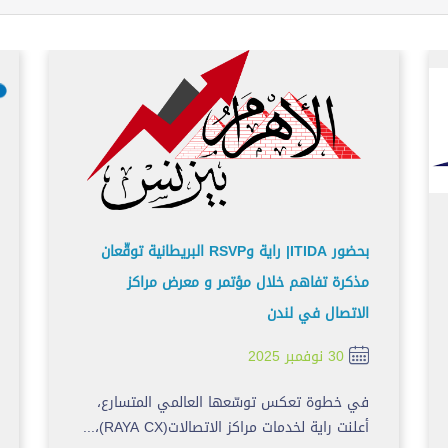
بحضور ITIDA| راية وRSVP البريطانية توقّعان
مذكرة تفاهم خلال مؤتمر و معرض مراكز
الاتصال في لندن
30 نوفمبر 2025
في خطوة تعكس توسّعها العالمي المتسارع،
أعلنت راية لخدمات مراكز الاتصالات(RAYA CX)،...