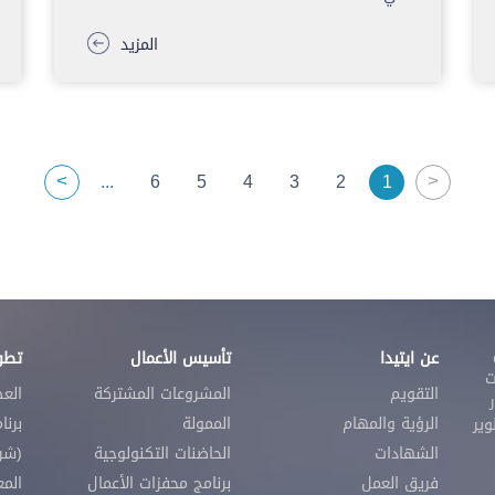
المزيد
>
<
...
6
5
4
3
2
1
عن ايتيدا
تأسيس الأعمال
تطوي
ت
التقويم
المشروعات المشتركة
الع
الرؤية والمهام
الممولة
برنا
 لتطوير
الشهادات
الحاضنات التكنولوجية
(شرك
فريق العمل
برنامج محفزات الأعمال
المع