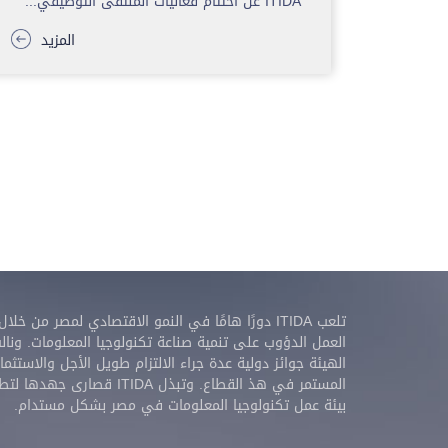
ITIDA عن اختتام فعاليات الملتقى التوظيفي...
المزيد
تلعب ITIDA دورًا هامًا في النمو الاقتصادي لمصر من خلال
العمل الدؤوب على تنمية صناعة تكنولوجيا المعلومات. ونال
الهيئة جوائز دولية عدة جراء الالتزام طويل الأجل والاستثمار
المستمر في هذ القطاع. وتبذل ITIDA قصارى جهدها
بيئة عمل تكنولوجيا المعلومات في مصر بشكل مستدام.