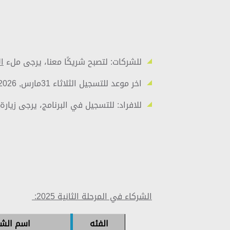
للشركات: لتصبح شريكًا معنا، يرجى ملء
ا
اخر موعد للتسجيل الثلاثاء 31مارس, 2026.
للافراد: للتسجيل في البرنامج، يرجى زيار
الشركاء في المرحلة الثانية 2025:
الفئه
اسم الش