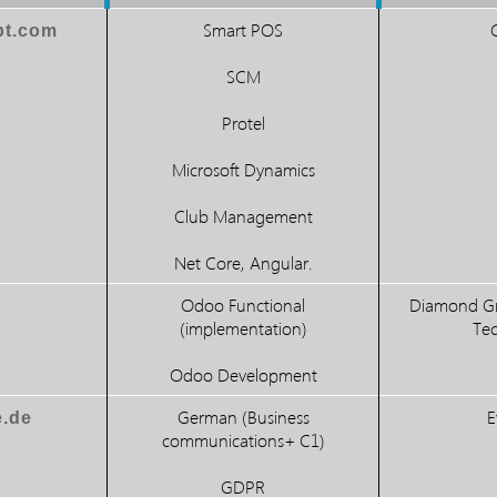
t.com/
Smart POS
SCM
Protel
Microsoft Dynamics
Club Management
.Net Core, Angular
Odoo Functional
Diamond Gr
(implementation)
Te
Odoo Development
.de/
German (Business
E
communications+ C1)
GDPR