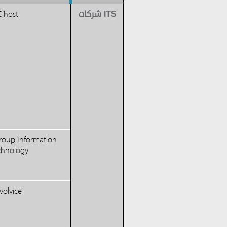
ITS شركات
Cihost
oup Information
chnology
v
olvice