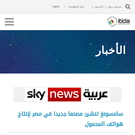
تسجيل دخول
|
التسجيل
|
مركز المعلومات
English
ggle
ation
الأخبار
سامسونغ تنشئ مصنعا جديدا في مصر لإنتاج
هواتف المحمول