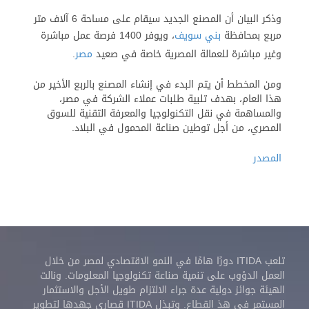
وذكر البيان أن المصنع الجديد سيقام على مساحة 6 آلاف متر
مربع بمحافظة
بني سويف
، ويوفر 1400 فرصة عمل مباشرة
وغير مباشرة للعمالة المصرية خاصة في صعيد
مصر
.
ومن المخطط أن يتم البدء في إنشاء المصنع بالربع الأخير من
هذا العام، بهدف تلبية طلبات عملاء الشركة في مصر،
والمساهمة في نقل التكنولوجيا والمعرفة التقنية للسوق
المصري، من أجل توطين صناعة المحمول في البلاد.
المصدر
تلعب ITIDA دورًا هامًا في النمو الاقتصادي لمصر من خلال
العمل الدؤوب على تنمية صناعة تكنولوجيا المعلومات. ونالت
الهيئة جوائز دولية عدة جراء الالتزام طويل الأجل والاستثمار
المستمر في هذ القطاع. وتبذل ITIDA قصارى جهدها لتطوير