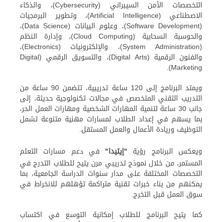
التخصصات الأمن السيبراني (Cybersecurity)، والذكاء
الاصطناعي (Artificial Intelligence)، وتطوير البرمجيات
(Software Development)، وعلوم البيانات (Data Science)،
والحوسبة السحابية (Cloud Computing)، وإدارة النظم
(System Administration)، والإلكترونيات (Electronics)،
والفنون الرقمية (Digital Arts)، والتسويق الرقمي (Digital
Marketing).
ويمتد البرنامج إلى 120 ساعة تدريبية، تتضمن 90 ساعة من
التدريب التقني المتخصص في مجالات تكنولوجية حديثة، إلى
جانب 30 ساعة لتنمية المهارات الشخصية ومهارات العمل الحر،
بما يسهم في إعداد الطلاب لمسارات مهنية متنوعة تشمل
التوظيف وريادة الأعمال والعمل المستقل.
ويعكس البرنامج رؤية
"إيتيدا"
في دعم مسارات التعلم
المستمر، من خلال نموذج تدريبي مرن يتيح للطلاب التدرج في
التخصصات المختلفة على مدار سنوات الدراسة الجامعية، بما
يمكنهم من بناء خبرات تقنية متراكمة تؤهلهم للانخراط في
سوق العمل قبل التخرج.
كما يتيح البرنامج للطلاب إمكانية التوسع في اكتساب