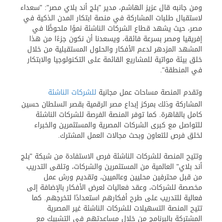
ومن جانبه قال عزيز الهاشم، مدير "بلج أند بلاي مصر": "سعداء
لاستقبال طلبات المشاركة في منصة ابتكار المدن الذكية في
مصر، حيث يشهد قطاع الشركات الناشئة نموًا ملحوظًا في
إفريقيا ومصر بسرعة فائقة، ويسعدنا أن نكون جزءًا من هذا
المشهد المزدهر لدعم الأفكار والحلول المستقبلية من خلال
خلق بيئة مواتية للمشاريع القائمة على التكنولوجيا والابتكار
في المنطقة".
وتقدم المنصة مساحات عمل مجانية
للشركات الناشئة
المشاركة وذلك بمركز إبداع مصر الرقمية بقصر السلطان حسين
كامل بالقاهرة. كما توفر المنصة الفرصة للشركات الناشئة
للتواصل مع كبرى الشركات المصرية والمستثمرين والخبراء
لخلق فرص للتعاون وبحث مجالات العمل المشترك.
وتتيح المنصة للشركات الناشئة فرص الاستفادة من شبكة "بلج
أند بلاي" العالمية من المستثمرين والشركات، وتلقى التدريب
من قبل محترفين محليين وعالميين، وتقديم ورش عمل
مخصصة للشركات، وعقد فعاليات لعرض الأفكار بالإضافة إلى
فعالية للتدريب على طرح أفكارهم استعدادًا لتخرجهم. كما
تتيح المنصة التسهيلات للشركات الناشئة غير المصرية
المشتركة بالبرنامج من خلال مساعدتهم في التشبيك مع