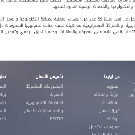
والمزايا الموجهة للمهنيين المستقلين، بهدف تعزيز تنافسيتهم عالميًا، و
لتكنولوجيا والخدمات الرقمية العابرة للحدود.
WorkShift Sum للعمل الحر والعمل عن بُعد، بمشاركة عدد من الجهات المعنية بصناعة التكنولوج
خارجية، وبالشراكة الاستراتيجية مع هيئة تنمية صناعة تكنولوجيا المعلومات «إ
عن ايتيدا
تأسيس الأعمال
تطوي
ت
التقويم
المشروعات المشتركة
الع
الرؤية والمهام
الممولة
برنا
 لتطوير
الشهادات
الحاضنات التكنولوجية
(شرك
فريق العمل
برنامج محفزات الأعمال
المع
الوظائف
ESITIP
خدمات SECC
معلومات الاتصال