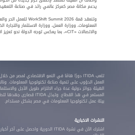
وأضاف أن الهيئة تستعد لإطلاق حزم جديدة من الحوافز 
يدعم مكانة مصر كمركز عالمي رائد في صناعة التعهيد وا
وتنعقد قمة mit 2026
المعلومات، ووزارة العمل، ووزارة الاستثمار والتجارة ال
والاتصالات «CIT»، بما يعكس توجه الدولة نحو تعزيز اقتصاد رقمي قائم على المعرفة والمهارات، ودعم التحول الرقمي وتمكين الكفاءات المصرية.
تلعب ITIDA دورًا هامًا في النمو الاقتصادي لمصر من خلال
العمل الدؤوب على تنمية صناعة تكنولوجيا المعلومات. ونال
الهيئة جوائز دولية عدة جراء الالتزام طويل الأجل والاستثمار
المستمر في هذ القطاع. وتبذل ITIDA قصارى جهدها
بيئة عمل تكنولوجيا المعلومات في مصر بشكل مستدام.
النشرات الاخبارية
اشترك الآن في نشرة ITIDA الدورية واحصل على آخر أخبار