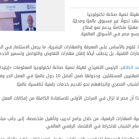
يئة تنمية صناعة تكنولوجيا
 تحولًا غير مسبوق عالميًا ومحليًا،
مهنيًا متكاملًا يدعم نمو قطاع
توسع مصر في الأسواق العالمية.
، تقوم بالأساس على المعرفة والمهارات البشرية، ما يجعل الاستثمار في الك
رات التقنية، بل يتطلب أيضًا إتقان مهارات التفاوض والتواصل وتسعير الخد
د الظاهر
، الرئيس التنفيذي لهيئة تنمية صناعة تكنولوجيا المعلومات «إيتي
دول عالميًا في العمل الحر وفقًا لتقرير البنك الدولي، إلى جانب وجود نحو
شباب المصري واتجاههم نحو تقديم خدمات رقمية تنافسية عالميًا.
دًا أن مصر لا تزال في المراحل الأولى للاستفادة الكاملة من إمكانات العمل
ية المهارات الرقمية، من خلال برامج تدريب وتأهيل متخصصة، إلى جانب مبا
م الشباب للانخراط في الاقتصاد الرقمي العالمي.