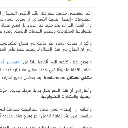
أكد المهندس محمود صفراطه، نائب الرئيس التنفيذي له
المعلومات «إيتيدا» لتنمية الأسواق، أن سوق العمل يشهد
وأن العمل الحر لم يعد مجرد خيار بديل، بل أصبح مسارًا 
تكنولوجيا المعلومات وتصدير الخدمات الرقمية، ويعزز 
وأكد أن صناعة العمل الحر، خاصة في قطاع التكنولوجيا
إلى أن النجاح في هذا المجال لا يعتمد فقط على المها
وأوضح، خلال كلمته التي ألقاها نيابة عن
المهندس أحم
حققت تقدمًا ملحوظًا في هذا المجال، مع تزايد أعداد المهنيين المستقلين، ودخولها ضمن أفضل 10 
مهني مستقل
freelancers
، بما يعكس تطور قدرات ال
وأشار إلى أن هذا النمو يُمثل بداية مرحلة جديدة، مؤك
الرقمية والمهارات التكنولوجية.
وأضاف أن «إيتيدا» تعمل ضمن استراتيجية متكاملة لتنم
ساهمت في نشر ثقافة العمل الحر وفتح آفاق جديدة أما