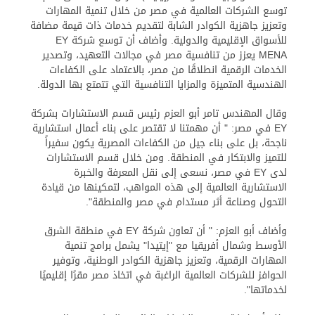
توسع الشركات العالمية في مصر من خلال تنمية المهارات
وتعزيز جاهزية الكوادر الشابة لتقديم خدمات ذات قيمة مضافة
للأسواق الإقليمية والدولية. وأضاف أن توسع شركة EY
MENA يعزز من تنافسية مصر في مجالات التعهيد، وتصدير
الخدمات الرقمية انطلاقًا من مصر، بالاعتماد على الكفاءات
الهندسية المتميزة والمزايا التنافسية التي تتمتع بها الدولة.
وقال المهندس تامر أبو العزم رئيس قسم الاستشارات بشركة
EY في مصر: " أن مهمتنا لا تقتصر على بناء أعمال استشارية
ناجحة، بل على بناء جيل من الكفاءات المصرية يكون سفيراً
للتميز والابتكار في المنطقة. ومن خلال قسم الاستشارات
لدى EY في مصر، نسعى إلى نقل المعرفة والخبرة
الاستشارية العالمية إلى هذه المواهب، لتمكينها من قيادة
التحول وصناعة أثر مستدام في مصر والمنطقة".
وأضاف أبو العزم: " أن تعاون شركة EY في منطقة الشرق
الأوسط وشمال أفريقيا مع "إيتيدا" يشمل برامج تنمية
المهارات الرقمية، وتعزيز جاهزية الكوادر الوطنية، وتوفير
الحوافز للشركات العالمية الراغبة في اتخاذ مصر مقرًا إقليميًا
لخدماتها".