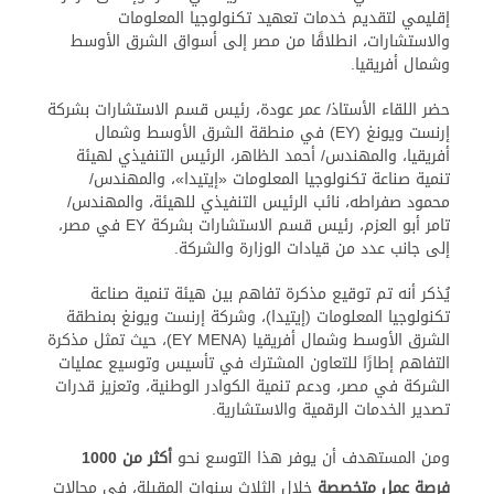
إقليمي لتقديم خدمات تعهيد تكنولوجيا المعلومات
والاستشارات، انطلاقًا من مصر إلى أسواق الشرق الأوسط
وشمال أفريقيا.
حضر اللقاء الأستاذ/ عمر عودة، رئيس قسم الاستشارات بشركة
إرنست ويونغ (EY) في منطقة الشرق الأوسط وشمال
أفريقيا، والمهندس/ أحمد الظاهر، الرئيس التنفيذي لهيئة
تنمية صناعة تكنولوجيا المعلومات «إيتيدا»، والمهندس/
محمود صفراطه، نائب الرئيس التنفيذي للهيئة، والمهندس/
تامر أبو العزم، رئيس قسم الاستشارات بشركة EY في مصر،
إلى جانب عدد من قيادات الوزارة والشركة.
يُذكر أنه تم توقيع مذكرة تفاهم بين هيئة تنمية صناعة
تكنولوجيا المعلومات (إيتيدا)، وشركة إرنست ويونغ بمنطقة
الشرق الأوسط وشمال أفريقيا (EY MENA)، حيث تمثل مذكرة
التفاهم إطارًا للتعاون المشترك في تأسيس وتوسيع عمليات
الشركة في مصر، ودعم تنمية الكوادر الوطنية، وتعزيز قدرات
تصدير الخدمات الرقمية والاستشارية.
ومن المستهدف أن يوفر هذا التوسع نحو
أكثر من 1000
فرصة عمل متخصصة
خلال الثلاث سنوات المقبلة، في مجالات