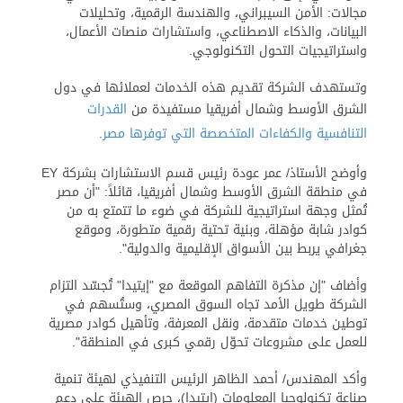
مجالات: الأمن السيبراني، والهندسة الرقمية، وتحليلات
البيانات، والذكاء الاصطناعي، واستشارات منصات الأعمال،
واستراتيجيات التحول التكنولوجي.
وتستهدف الشركة تقديم هذه الخدمات لعملائها في دول
الشرق الأوسط وشمال أفريقيا مستفيدة من
القدرات
التنافسية والكفاءات المتخصصة التي توفرها مصر
.
وأوضح الأستاذ/ عمر عودة رئيس قسم الاستشارات بشركة EY
في منطقة الشرق الأوسط وشمال أفريقيا، قائلاً: "أن مصر
تُمثل وجهة استراتيجية للشركة في ضوء ما تتمتع به من
كوادر شابة مؤهلة، وبنية تحتية رقمية متطورة، وموقع
جغرافي يربط بين الأسواق الإقليمية والدولية".
وأضاف "إن مذكرة التفاهم الموقعة مع "إيتيدا" تُجسّد التزام
الشركة طويل الأمد تجاه السوق المصري، وستُسهم في
توطين خدمات متقدمة، ونقل المعرفة، وتأهيل كوادر مصرية
للعمل على مشروعات تحوّل رقمي كبرى في المنطقة".
وأكد المهندس/ أحمد الظاهر الرئيس التنفيذي لهيئة تنمية
صناعة تكنولوجيا المعلومات (إيتيدا)، حرص الهيئة على دعم