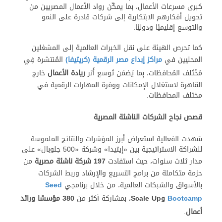
كبرى مسرعات الأعمال، بما يمكّن رواد الأعمال المصريين من
تحويل أفكارهم الابتكارية إلى شركات قادرة على النمو
والتوسع إقليميًا ودوليًا.
كما تحرص الهيئة على نقل الخبرات العالمية إلى المشغلين
المحليين في
مراكز إبداع مصر الرقمية (كريتيفا)
المُنتشرة فِي
مُخْتَلف المُحافظات، بِما يَضمَن تَوسع أَثر
ريادة الأعمال
خارج
القاهرة لاستغلال الإمكانات ووفرة المهارات الرقمية في
مختلف المحافظات.
قصص نجاح الشركات الناشئة المصرية
شهدت الفعالية استعراض أبرز المؤشرات والنتائج الملموسة
للشراكة الاستراتيجية بين «إيتيدا» وشركة «500 جلوبال» على
مدار ثلاث سنوات، حيث استفادت
197 شركة ناشئة مصرية
من
حزمة متكاملة من برامج التسريع والإرشاد وربط الشركات
بالأسواق والشبكات العالمية، من خلال برنامجي
Seed
Bootcamp
و
Up
Scale
، بمشاركة أكثر من
380 مؤسسًا ورائد
أعمال
.