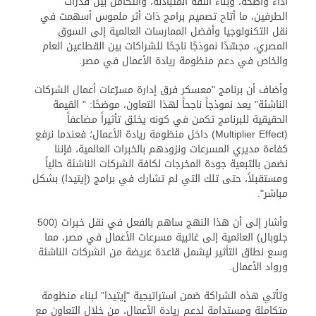
أداء واضحة، وبناء الثقة المتبادلة، والتكامل بين قدرات
الطرفين، ما أتاح تصميم برامج ذات أثر ملموس أسهمت في
نقل التكنولوجيا وأفضل الممارسات العالمية إلى السوق
المصري، مجسّدًا نموذجًا ناجحًا للشراكات بين القطاعين العام
والخاص في دعم منظومة ريادة الأعمال في مصر.
وأضاف أن برنامج "معسكر فرق إدارة مسرّعات أعمال الشركات
الناشئة" يعد نموذجاً ناجحاً لهذا التعاون، موضحًا: " القيمة
الحقيقية للبرنامج تكمن في كونه يخلق تأثيراً مضاعفاً
(Multiplier Effect) داخل منظومة ريادة الأعمال؛ فعندما نرفع
كفاءة مديري المسرعات ونزودهم بالخبرات العالمية، فإننا
نضمن بالتبعية جودة المخرجات لكافة الشركات الناشئة حالياً
ومستقبلاً، حتى تلك التي لم تشارك في برامج (إيتيدا) بشكل
مباشر".
وأشار إلى أن هذا النهج ساهم بالفعل في نقل خبرات (500
جلوبال) العالمية إلى غالبية مسرعات الأعمال في مصر، مما
وسع نطاق التأثير ليشمل قاعدة عريضة من الشركات الناشئة
ورواد الأعمال.
وتأتي هذه الشراكة ضمن استراتيجية "إيتيدا" لبناء منظومة
متكاملة ومستدامة لدعم ريادة الأعمال، من خلال التعاون مع