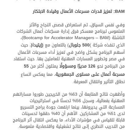
BAM
: تعزيز قدرات مسرعات الأعمال وقيادة الابتكار
وفي نفس السياق، تم استعراض قصص النجاح والأثر
الملموس لبرنامج معسكر فرق إدارة مسرّعات أعمال الشركات
الناشئة (Bootcamp for Accelerator Managers – BAM)،
الذي تنفذه شركة )
500 جلوبال
) بالتعاون مع
(إيتيدا
(
، حيث
أسهم البرنامج بشكل واضح في تعزيز أداء مسرعات الأعمال
في مصر وتطوير المسارات المهنية للعاملين بها. حيث استفاد
من البرنامج نحو
126 مديرًا ومسؤولًا
يمثلون أكثر من
55
مسرعة أعمال على مستوى الجمهورية
، مما يعكس اتساع
نطاق التأثير وانتقال المعرفة.
وأظهرت نتائج المتابعة أن 63% من الخريجين طوروا مساراتهم
المهنية بفعالية، وسجل 56% تحسنًا في استراتيجيات
المسارعة التي يديرونها، بينما ارتفعت جودة برامج التسريع
لدى 51% من المشاركين. الأهم أن 40% حققوا تحسينات
قابلة للقياس في مؤشرات الأداء، ما يعكس انتقال أثر البرنامج
من التدريب النظري إلى نتائج تشغيلية واقتصادية ملموسة.