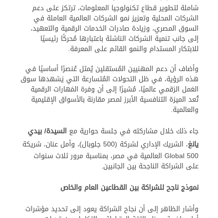
شاملة لتطوير قطاع تكنولوجيا المعلومات، ترتكز على دعم
الشركات المحلية وتعزيز نمو الشركات العالمية العاملة في
السوق المصري، وزيادة صادرات الخدمات الرقمية والتعهيد،
إلى جانب تنمية الشركات الناشئة باعتبارها مُحركًا رئيسيًا
للابتكار المستدام والنمو القائم على المعرفة.
وأضاف أن دعم المهنيين المُستقلين يُمثل عُنصرًا أساسيًا في
هذه الرؤية، في ظل التحولات المُتسارعة التي يَشهدها سوق
العَمل الرَقمي عالميًا، مُشيرًا إلى أن وفرة المَهارات الرقمية
تُعد الميزة التنافسية الأبرز لمصر مقارنة بالأسواق الإقليمية
والعالمية.
جاء ذلك خلال مشاركته في جلسة حوارية مع
السيدة/ بيدي
يانغ
، الشريك الإداري لشركة (500 جلوبال)، وأمل عنان، شريكة
Global 500 العالمية في مصر، بمناسبة مرور ثلاث سنوات
على الشراكة الناجحة بين الجانبين.
نموذج ناجح للشراكة بين القطاعين العام والخاص
وأشار الظاهر إلى أن نجاح الشراكة يعود إلى تحديد مؤشرات