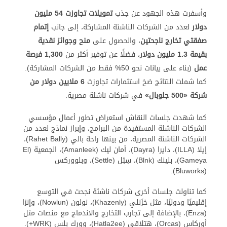
وأسفرت هذه الجهود عن جذب
تمويلات تجاوزت 54 مليون
دولار
لعدد من الشركات الناشئة المشاركة، إلى جانب
إتمام
صفقتي تخارج ناجحتين
، والحصول على
منح وجوائز نقدية
بقيمة 1.3 مليون دولار
، فضلًا عن توفير أكثر من
1,300 فرصة
عمل
(بناء على بيانات نحو 50% فقط من الشركات المشاركة).
كما شملت النتائج ضخ استثمارات تجاوزت
6 ملايين دولار من
شركة «500 جلوبال»
في شركات ناشئة مصرية.
كما شهدت جلسات النقاش استعراض تطور أعمال مؤسسي
الشركات الناشئة المستفيدة من البرامج، وإبراز نماذج لعدد من
الشركات الناشئة المصرية، من بينها راحة بالي (Rahet Bally)،
إيلا (ILLA)، دايرا (Dayra)، أمان ليك (Amanleek)، الجمعية (El
Gameya)، بلينك (Blnk)، سِتِل (Settle)، وبلووركس
(Bluworks).
كما تناولت جلسات أخرى شركات ناشئة نجحت في التوسع
إقليميًا ودوليًا، مثل خزَنلي (Khazenly)، نولون (Nowlun)، وإنزا
(Enza)، بالإضافة إلى تجارب التخارج والاندماج مع منصات مثل
أوركاس (Orcas)، هتلاقي (Hatla2ee)، وورك بلس (WRK+).