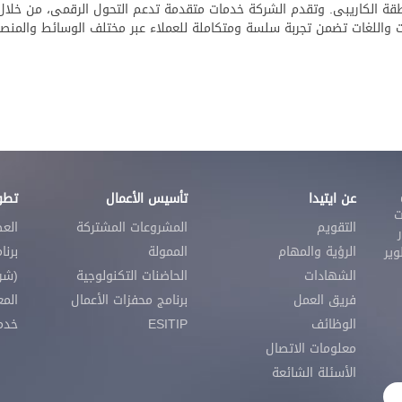
طقة الكاريبى. وتقدم الشركة خدمات متقدمة تدعم التحول الرقمى، من خلال مر
ت واللغات تضمن تجربة سلسة ومتكاملة للعملاء عبر مختلف الوسائط والمنصا
عن ايتيدا
تأسيس الأعمال
تطوي
ت
التقويم
المشروعات المشتركة
الع
الرؤية والمهام
الممولة
برنا
 لتطوير
الشهادات
الحاضنات التكنولوجية
(شرك
فريق العمل
برنامج محفزات الأعمال
المع
الوظائف
ESITIP
خدمات SECC
معلومات الاتصال
الأسئلة الشائعة