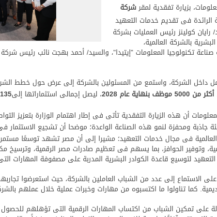
علومات، بزيارة تفقدية لمقر
شركة
ة الرائدة فى تقديم خدمات التعهيد
/ رايان كولينز رئيس العمليات بشركة
البشرية بالشركة العالمية،
العمل داخل الشركة، واستمع من المسئولين بالشركة إلى عرض حول خطط ال
أكثر من 5000 موظف بنهاية عام 2028
، ليصل إجمالى استثماراتها إلى
135
لمعلومات أن هذه الزيارة التفقدية تأتى فى إطار اهتمام الوزارة بتعزيز ال
يئة جاذبة ومحفزة لنمو هذه الصناعة الواعدة؛ موضحا أن تشجيع الاستثمار ف
المية فى مجال خدمات التعهيد؛ مشيرا إلى أن مصر تشهد توسعًا مستمرا فى
مية، وتوفير الحوافز، بما يسهم فى تعظيم صادرات مصر الرقمية، وترسيخ مك
تعهيد لتوسيع قاعدة الكوادر البشرية المدربة على مصفوفة المهارات التى
لى الاستماع إلى عدد من الشباب العاملين بالشركة، حيث استعرضوا تجاربه
اديمية. كما تناولوا ما اكتسبوه من مهارات وخبرات عملية خلال عملهم بالشرك
لة على تمكين الشباب من اكتساب المهارات الرقمية التى تؤهلهم للحصو