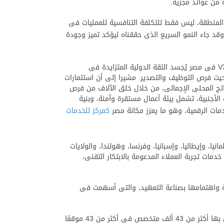
ه من عوائد مجزية.
ات الهائلة التى تتمتع بها المنطقة، ليس فقط للتكلفة التنافسية للعمليات فى
قد جاء النمو السريع الذى حققناه ليؤكد تميز وجودة
وأكد المهندس/ أحمد الظاهر، الرئيس التنفيذى لهيئة تنمية صناعة تكنولوجيا المعلومات "إيتيدا"، أن التوسع الذى تشهده شركة VXI فى مصر يُجسد الثقة الدولية المتزايدة فى
 حيث فرص التوظيف والتصدير. مشيرا إلى أن استثمارات
 فى الناتج المحلى الإجمالى، من خلال خلق الآلاف من فرص
لأجنبية، تشمل بيئة أعمال مستقرة وآمنة، وبنية
مات الرقمية، وهو ما يعزز مكانة مصر
كمركز للخدمات
لفعلى فى مارس 2024، وتقدم خدماتها للعملاء فى ألمانيا، وإيطاليا، وإسبانيا، وفرنسا، وهولندا، والولايات
مات تجربة العملاء المدعومة بالابتكار التقنى،
 وأفريقيا والشرق الأوسط: "تُقدّر VXI مصر دعم الحكومة المصرية واهتمامها بصناعة التعهيد، والتى أسهمت فى
الجدير بالذكر أن شركة VXI العالمية يقع مقرها الرئيسى فى مدينة لوس أنجلوس بولاية كاليفورنيا، وقد تأسست عام 1998، ويعمل بها أكثر من 43 ألف متخصص فى أكثر من 43 موقعًا