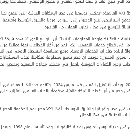
دة التى تتيح آفاقًا واسعة للنمو المهنى والتطور الوظيفى، فضلًا عمّا يوفر
من جانبه، قال السيد/ رايان كولينز رئيس العمليات بشركة VXI العالمية: "يعكس توسعنا فى مصر الإمكان
وقع استراتيجى يتيح الوصول إلى أسواق أوروبا والشرق الأوسط وأفريقيا. و
ابلة للتوسع فى مجال تجارب العملاء من القاهرة."
مار فى قطاع خدمات التعهيد، الذى يُعد من أكثر القطاعات نموًا وعائدًا من
ى دعم أهداف الدولة لزيادة صادرات الخدمات الرقمية، ورفع مساهمة الاقتصاد الرقمى
ى السوق المصرى؛ موضحا أن مصر تتمتع بمنظومة متكاملة لجذب الاستثمارات ا
 جانب وفرة الكفاءات المؤهلة للعمل فى مختلف مجالات التعهيد وتصدير الخد
هذا وقد تأسست شركة VXI فى مصر فى ديسمبر 2023، وبدأت التشغيل ا
مصر من أبرز خطط الشركة عالميًا، مدفوعةً بالطلب العالمى المتزايد على خد
وقال السيد/ أحمد بهجت نائب رئيس شركة VXI للعمليات فى مصر
رات الأجنبية فى هذا المجال.