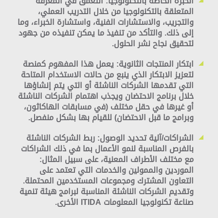
الخبرة الخاصة بالتكنولوجيا:
التعمق في المعرفة
المتعلقة بالتكنولوجيا من خلال التدريب العملي،
والتجريب، والاستشارات الفنية، واستشارة الخبراء، وما
إلى ذلك. والتأكد من تنفيذ ما يمكن تنفيذه من جهود
لتحقيق نجاح نشر الحلول.
ابتكار المنتجات الثانوية:
يعمل هذا المفهوم كمنصة
لتعزيز الابتكار الذي ينبع من حالات الاستخدام المتاحة
التي تقدمها الشركات الناشئة أو التي يتم إنشاؤها
خلال برنامج الاحتضان ويجذب اهتمام الشركات الناشئة
أو غيرها في حقل مختلف (في مسابقات الهاكاثون،
وبرامج ما قبل الاحتضان) للقيام بها بشكل منفصل.
الشراكات/آلية تحديد الوصول:
ربط الشركات الناشئة
بالفرص المناسبة لنمو الأعمال بما في ذلك الشراكات
مع مختلف الأطراف المعنية، على سبيل المثال:
الموردين والممولين والخدمات التي تعتمد على
التعاون المشترك ومجموعات المستخدمين المحتملة.
وتقديم الشركات الناشئة المناسبة لبرامج هيئة تنمية
صناعة تكنولوجيا المعلومات ITIDA الأخرى.