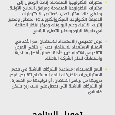
مختبرات التكنولوجيا المتقدمة:
إتاحة الوصول إلى
مختبرات التكنولوجيا المتقدمة ومرافق النماذج الأولية،
بما في ذلك؛ مختبر تحديد خصائص الإلكترونيات
الدقيقة (تكنولوجيا الميكروإلكترونيات) المتطور ومختبر
إنترنت الأشياء وعلم الروبوتات ومركز ابتكار الصناعة
في طورها الرابع ومختبر التصنيع الرقمي.
عرض تقديمي (الاستعداد للاستثمار):
مع الأخذ في
الاعتبار الاستعداد للاستثمار، يجب أن يتلقى العرض
التقديمي اهتمام كبير كأداة لضمان أفضل ما لديها
واستغلاله لنجاح الشركة الناشئة.
النمو المستدام:
مساعدة الشركات الناشئة في فهم
الاستراتيجيات وتكتيكات النمو المستدام لتقليص فرص
خروجها من برنامج الاحتضان، أو تواجدها مع الخسارة،
أو الشركات الناشئة التي تحصل على نسب ربح بشكل
هامشي..
تمويل البرنامج