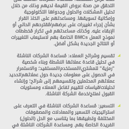
التحقق من صحة عروض القيمة لديهم وذلك من خلال
تحليل المشكلات والحلول وجدواها التكنولوجية
وإمكانية تسويقها. ومساعدتهم على اتخاذ القرار
بشأن إجراء تغييرات على عرضهم/مُقترحهم الحالي أو
الإبقاء عليه. وكذلك مساعدتهم في تكرار مُخططات
نموذج العمل BMCs الخاصة بهم لاستيعاب التغييرات
أو النتائج الجديدة بشكل أفضل.
تقسيم وشرائح العملاء:
مُساعدة الشركات الناشئة
في تحليل قاعدة عملائها النشطة وبناء شخصية
"رمزية" للمشتري/المستخدم/المستفيد؛ والاستمرار
في الحصول على معلومات جديدة حول عملائهم/تحديد
عملائهم المحتملين وتقسيمهم إلى شرائح؛ وإنشاء
تحليلات/قياسات لتقييم تفاعل العملاء ومستويات
القبول لمنتج/خدمة الشركة الناشئة.
التسعير:
مُساعدة الشركات الناشئة في التعرف على
استراتيجيات التسعير والمعادلات والمصفوفات
المختلفة وتطبيقها بما يتناسب مع الحل (الحلول)
الفريدة الخاصة بهم. ومساعدة الشركات الناشئة في