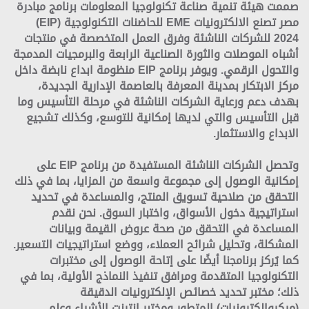
صممت هيئة تنمية صناعة تكنولوجيا المعلومات
برنامج مبادرة
مصر تصنع الالكترونيات EME للحاضنات التكنولوجية (EIP)
2024
للشركات الناشئة وفرق العمل المتخصصة في منتجات
أشباه الموصلات والثورة الصناعية الرابعة والبرمجيات المدمجة
والتحول الرقمي. ويوفر برنامج EIP منظومة ابداع نابضة داخل
مركز الابتكار بمدينة المعرفة
بالعاصمة الإدارية الجديدة،
بهدف دعم ورعاية الشركات الناشئة في مرحلة التأسيس وما
قبل التأسيس والتي لديها إمكانية للتوسع، وكذلك تشجيع
الابداع والاستثمار.
وتحصل الشركات الناشئة المستفيدة من برنامج EIP على
إمكانية الوصول إلى مجموعة واسعة من المزايا، بما في ذلك
التحقق من صلاحية تسويق المنتج، والمساعدة في تحديد
استراتيجية دخول الأسواق، واختبار السوق. نحن نقدم
المساعدة في التحقق من صحة عروض القيمة وبيانات
المشكلة، وتحليل شرائح العملاء، ووضع استراتيجيات التسعير.
كما يُركز برنامجنا أيضًا على إتاحة الوصول إلى مختبرات
التكنولوجيا المتقدمة ومرافق تنفيذ النماذج الأولية، بما في
ذلك؛ مختبر تحديد خصائص الإلكترونيات الدقيقة
(ميكروإلكترونيات) المتطور ومختبر إنترنت الأشياء وعلم