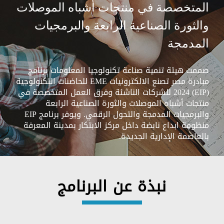
المتخصصة في منتجات أشباه الموصلات
والثورة الصناعية الرابعة والبرمجيات
المدمجة
صممت هيئة تنمية صناعة تكنولوجيا المعلومات برنامج
مبادرة مصر تصنع الالكترونيات EME للحاضنات التكنولوجية
(EIP) 2024 للشركات الناشئة وفرق العمل المتخصصة في
منتجات أشباه الموصلات والثورة الصناعية الرابعة
والبرمجيات المدمجة والتحول الرقمي. ويوفر برنامج EIP
منظومة ابداع نابضة داخل مركز الابتكار بمدينة المعرفة
بالعاصمة الإدارية الجديدة.
نبذة عن البرنامج