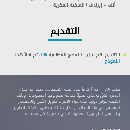
ألف + إيرادات / الملكية الفكرية
التقديم
للتقديم، قم بتنزيل النماذج المطلوبة
هنا
، ثم املأ هذا
النموذج
تلعب ITIDA دورًا هامًا في النمو الاقتصادي لمصر من خلال
العمل الدؤوب على تنمية صناعة تكنولوجيا المعلومات. ونالت
الهيئة جوائز دولية عدة جراء الالتزام طويل الأجل والاستثمار
المستمر في هذ القطاع. وتبذل ITIDA قصارى جهدها لتطوير
بيئة عمل تكنولوجيا المعلومات في مصر بشكل مستدام.