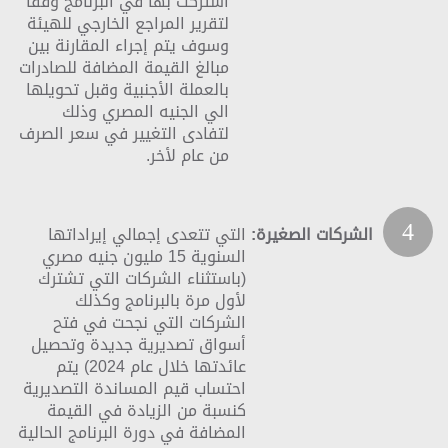
اشتركت بها في البرنامج وفقا
لتقرير المراجع الخارجي للهيئة
وسوف يتم إجراء المقارنة بين
مبالغ القيمة المضافة للصادرات
بالعملة الأجنبية وقبل تحويلها
الي الجنيه المصري وذلك
لتفادى التغيير في سعر الصرف
من عام لأخر.
4
الشركات الصغيرة:
التي تتعدى إجمالي إيراداتها
السنوية 15 مليون جنيه مصري
(باستثناء الشركات التي تشترك
لأول مرة بالبرنامج وكذلك
الشركات التي نجحت في فتح
أسواق تصديرية جديدة وتحصيل
عائدتها خلال عام 2024) يتم
احتساب قيم المساندة التصديرية
كنسبة من الزيادة في القيمة
المضافة في دورة البرنامج الحالية