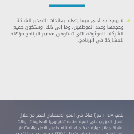
لا يوجد حد أدنى فيما يتعلق بعائدات التصدير للشركة
وحجمها وعدد الموظفين، وما إلى ذلك. وستكون جميع
الشركات الموثوقة التي تستوفي معايير البرنامج مؤهلة
للمشاركة في البرنامج.
تلعب ITIDA دورًا هامًا في النمو الاقتصادي لمصر من خلال
العمل الدؤوب على تنمية صناعة تكنولوجيا المعلومات. ونالت
الهيئة جوائز دولية عدة جراء الالتزام طويل الأجل والاستثمار