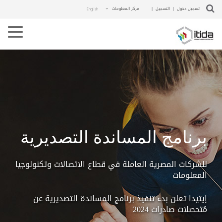
تسجيل دخول
|
التسجيل
|
مركز المعلومات
English
ggle
ation
برنامج المساندة التصديرية
للشركات المصرية العاملة في قطاع الاتصالات وتكنولوجيا
المعلومات
إيتيدا تعلن بدء تنفيذ برنامج المساندة التصديرية عن
مُتحصلات صادرات 2024