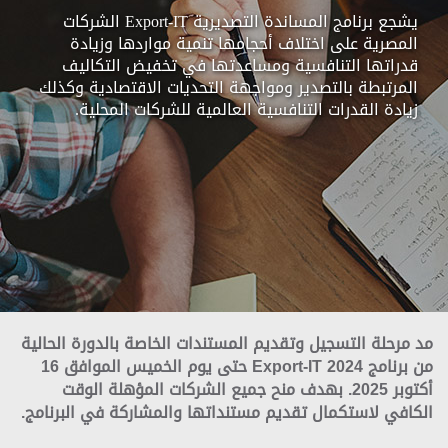
يشجع برنامج المساندة التصديرية Export-IT الشركات
المصرية على اختلاف أحجامها تنمية مواردها وزيادة
قدراتها التنافسية ومساعدتها في تخفيض التكاليف
المرتبطة بالتصدير ومواجهة التحديات الاقتصادية وكذلك
زيادة القدرات التنافسية العالمية للشركات المحلية.
مد مرحلة التسجيل وتقديم المستندات الخاصة بالدورة الحالية
من برنامج Export-IT 2024 حتى يوم الخميس الموافق 16
أكتوبر 2025. بهدف منح جميع الشركات المؤهلة الوقت
الكافي لاستكمال تقديم مستنداتها والمشاركة في البرنامج.